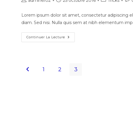
admin6102
25 octobre 2016
Tricks
Lorem ipsum dolor sit amet, consectetur adipiscing eli
diam. Sed nisi. Nulla quis sem at nibh elementum impe
Continuer La Lecture
1
2
3