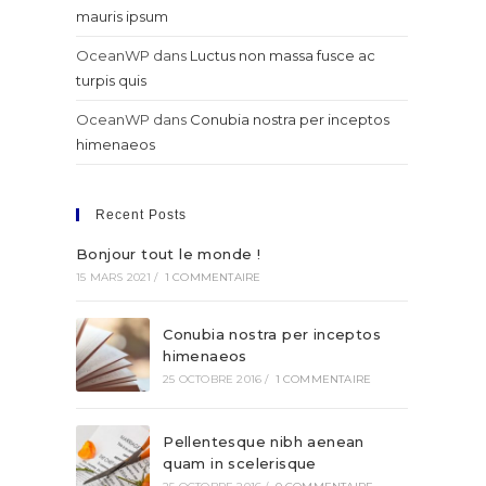
mauris ipsum
OceanWP
dans
Luctus non massa fusce ac
turpis quis
OceanWP
dans
Conubia nostra per inceptos
himenaeos
Recent Posts
Bonjour tout le monde !
15 MARS 2021
/
1 COMMENTAIRE
Conubia nostra per inceptos
himenaeos
25 OCTOBRE 2016
/
1 COMMENTAIRE
Pellentesque nibh aenean
quam in scelerisque