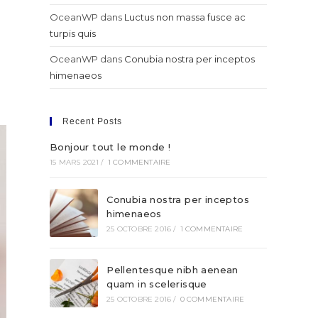
OceanWP
dans
Luctus non massa fusce ac
turpis quis
OceanWP
dans
Conubia nostra per inceptos
himenaeos
Recent Posts
Bonjour tout le monde !
15 MARS 2021
/
1 COMMENTAIRE
Conubia nostra per inceptos
himenaeos
25 OCTOBRE 2016
/
1 COMMENTAIRE
Pellentesque nibh aenean
quam in scelerisque
25 OCTOBRE 2016
/
0 COMMENTAIRE