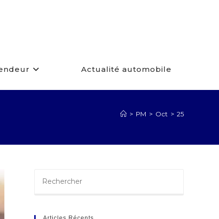
Vendeur
Actualité automobile
>
PM
>
Oct
>
25
Articles Récents