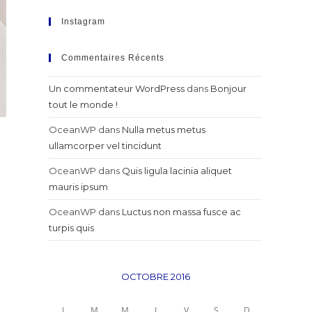
Instagram
Commentaires Récents
Un commentateur WordPress
dans
Bonjour
tout le monde !
OceanWP
dans
Nulla metus metus
ullamcorper vel tincidunt
OceanWP
dans
Quis ligula lacinia aliquet
mauris ipsum
OceanWP
dans
Luctus non massa fusce ac
turpis quis
OCTOBRE 2016
L
M
M
J
V
S
D