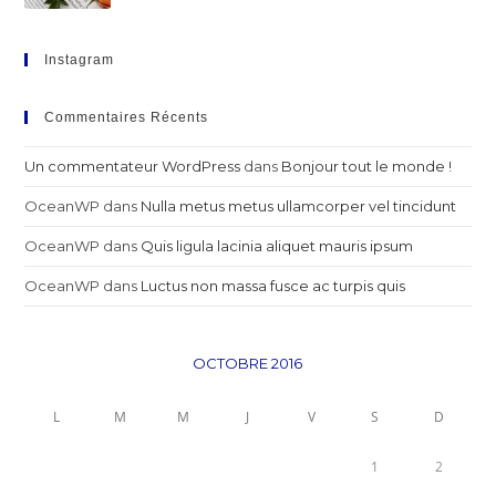
Instagram
Commentaires Récents
Un commentateur WordPress
dans
Bonjour tout le monde !
OceanWP
dans
Nulla metus metus ullamcorper vel tincidunt
OceanWP
dans
Quis ligula lacinia aliquet mauris ipsum
OceanWP
dans
Luctus non massa fusce ac turpis quis
OCTOBRE 2016
L
M
M
J
V
S
D
1
2