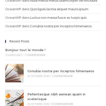
OceanWP
dans
Nulla metus metus ullamcorper vel tincidunt
OceanWP
dans
Quis ligula lacinia aliquet mauris ipsum
OceanWP
dans
Luctus non massa fusce ac turpis quis
OceanWP
dans
Conubia nostra per inceptos himenaeos
Recent Posts
Bonjour tout le monde !
15 MARS 2021
/
1 COMMENTAIRE
Conubia nostra per inceptos himenaeos
25 OCTOBRE 2016
/
1 COMMENTAIRE
Pellentesque nibh aenean quam in
scelerisque
25 OCTOBRE 2016
/
0 COMMENTAIRE