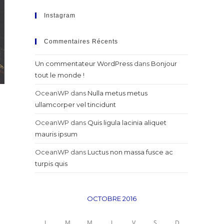
Instagram
Commentaires Récents
Un commentateur WordPress
dans
Bonjour
tout le monde !
OceanWP
dans
Nulla metus metus
ullamcorper vel tincidunt
OceanWP
dans
Quis ligula lacinia aliquet
mauris ipsum
OceanWP
dans
Luctus non massa fusce ac
turpis quis
OCTOBRE 2016
L
M
M
J
V
S
D