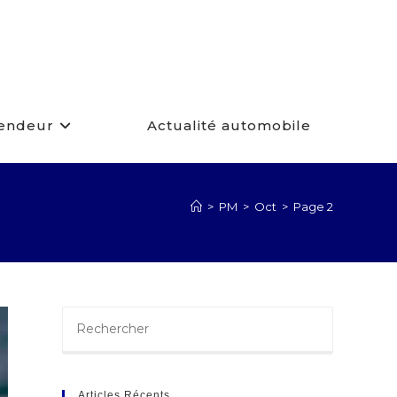
Vendeur
Actualité automobile
>
PM
>
Oct
>
Page 2
Articles Récents