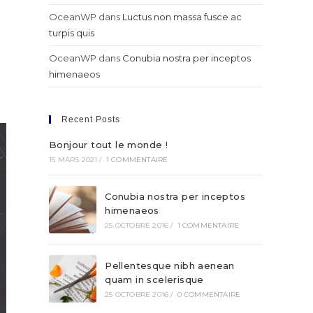
OceanWP
dans
Luctus non massa fusce ac
turpis quis
OceanWP
dans
Conubia nostra per inceptos
himenaeos
Recent Posts
Bonjour tout le monde !
15 MARS 2021
/
1 COMMENTAIRE
Conubia nostra per inceptos
himenaeos
25 OCTOBRE 2016
/
1 COMMENTAIRE
Pellentesque nibh aenean
quam in scelerisque
25 OCTOBRE 2016
/
0 COMMENTAIRE